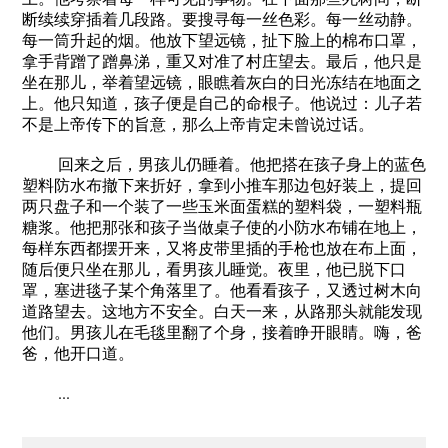
断续续穿插着几段路。要搜寻每一丝色彩。每一丝动静。
每一筒升起的烟。他放下望远镜，扯下脸上的棉布口罩，
拿手背蹭了蹭鼻涕，重又对准了村庄望去。最后，他只是
坐在那儿，举着望远镜，眼瞧着灰白的日光冻结在地面之
上。他只知道，孩子便是自己的命根子。他说过：儿子若
不是上帝传下的旨意，那么上帝肯定未曾说过话。
回来之后，男孩儿仍睡着。他把搭在孩子身上的蓝色
塑料防水布撤下来折好，拿到小推车那边包好装上，提回
两只盘子和一个装了一些玉米面蛋糕的塑料袋，一塑料瓶
糖浆。他把那张和孩子当做桌子使的小防水布铺在地上，
每样东西都摆开来，又将皮带里插的手枪也放在布上面，
随后便只坐在那儿，看男孩儿睡觉。夜里，他已脱下口
罩，塞进毯子某个角落里了。他看看孩子，又透过树木向
道路望去。这地方不安全。白天一来，从路那头就能发现
他们。男孩儿在毛毯里翻了个身，接着睁开眼睛。嗨，爸
爸，他开口道。
...