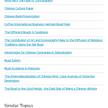
Firms with The Fade of Confucianism
Chinese Culture Paper
Chinese Bank Presentation
Coffee International Business (vietnam Road Map)
The Different Roads to Sagliness
The Contribution of Art and Iconography Make to the Diffusion of Religious
Traditions Along the Silk Road
Advantages for Chinese Companies in Globalization
Road Safety
Road Accidents in Malaysia
The Internationalization of Chinese Firms: Case Analysis of Some Key
Dimensions
The Road to the Gold Medal - the Dark Side of Being a Chinese Athlete
Similar Topics