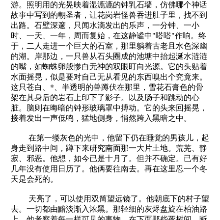
游。照明用的光晃映着湿漉漉的钟乳石墙，仿佛哪个神话
故事中写到的朝圣者，让花岗岩怪兽吞进肚子里，找不到
出路。石壁深邃，只闻水滴发出的乐声，一分钟、一小
时、一天、一年，周而复始，在这静谧中"嗒嗒"作响。终
于，二人走进一个巨大的石室，那里躺着古老且水色深幽
的湖。岸那边，一只兽从石头圈成的池塘中抬起涎水涟涟
的嘴，如蜘蛛卵般惨白无神的双眼盯向光源。它的头贴着
水面摇晃，似是要对自己无从看见的东西嗅出个究竟来。
这只苍白、*、半透明的兽蹲伏在那里，雪花石膏色的骨
架在其身后的岩石上印下了影子。以及肠子和跳动的心
脏。脑则在晦暗的钟形玻璃罩中搏动。它的头来回摇晃，
接着发出一声低鸣，猛地侧身，悄然跨入黑暗之中。
在第一缕灰色的光中，他留下仍在睡觉的男孩儿，起
身走到路中间，蹲下来研究南面那一大片土地。荒芜、静
寂、邪恶。他想，如今已是十月了。但并不确定。已有好
几年没有使用日历了。他俩要往南去。再在这里忍一个冬
天是会死的。
天亮了，可以使用双筒望远镜了。他朝底下的村子望
去。一切都由黯淡渐入浓黑。那轻细的灰烬盘旋在柏油路
上。他考察着每一样可见的事物。在下面那些死树间，断