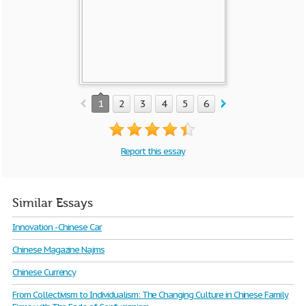
1
2
3
4
5
6
7
8
9
10
Report this essay
Similar Essays
Innovation - Chinese Car
Chinese Magazine Najms
Chinese Currency
From Collectivism to Individualism: The Changing Culture in Chinese Family