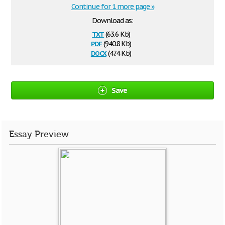
Continue for 1 more page »
Download as:
txt
(63.6 Kb)
pdf
(940.8 Kb)
docx
(47.4 Kb)
Save
Essay Preview