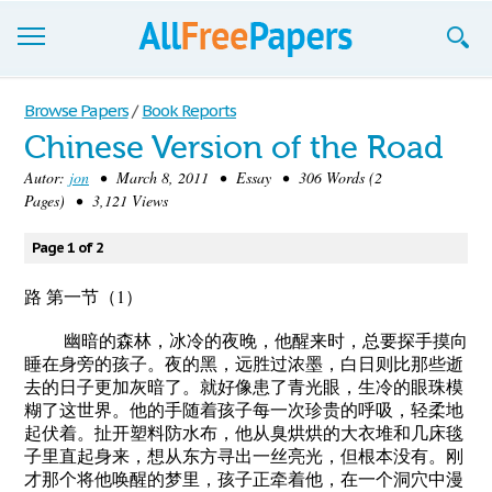
Browse
Browse Papers
/
Book Reports
Chinese Version of the Road
Join now!
Autor:
jon
• March 8, 2011 • Essay • 306 Words (2
Login
Pages) • 3,121 Views
Blog
Page 1 of 2
Support
路 第一节（1）
幽暗的森林，冰冷的夜晚，他醒来时，总要探手摸向
睡在身旁的孩子。夜的黑，远胜过浓墨，白日则比那些逝
去的日子更加灰暗了。就好像患了青光眼，生冷的眼珠模
糊了这世界。他的手随着孩子每一次珍贵的呼吸，轻柔地
起伏着。扯开塑料防水布，他从臭烘烘的大衣堆和几床毯
子里直起身来，想从东方寻出一丝亮光，但根本没有。刚
才那个将他唤醒的梦里，孩子正牵着他，在一个洞穴中漫