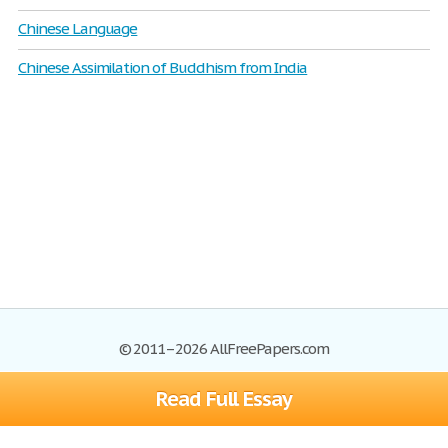
Chinese Language
Chinese Assimilation of Buddhism from India
© 2011–2026 AllFreePapers.com
Read Full Essay
Browse
Blog
Site Map
Join now!
Help
Privacy Policy