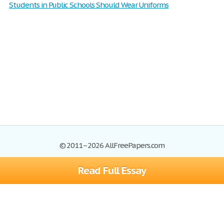
Students in Public Schools Should Wear Uniforms
© 2011–2026 AllFreePapers.com
Read Full Essay
Browse
Blog
Site Map
Join now!
Help
Privacy Policy
Login
Support
Terms of Service