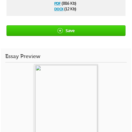
pdf
(88.6 Kb)
docx
(12 Kb)
Save
Essay Preview