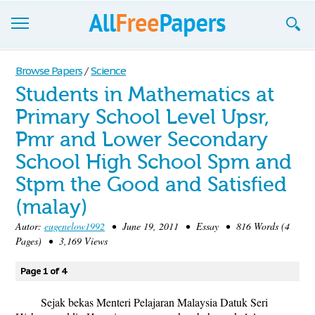
Browse
Browse Papers
/
Science
Students in Mathematics at
Join now!
Primary School Level Upsr,
Login
Pmr and Lower Secondary
Blog
School High School Spm and
Stpm the Good and Satisfied
Support
(malay)
Autor:
eugenelow1992
• June 19, 2011 • Essay • 816 Words (4
Pages) • 3,169 Views
Page 1 of 4
Sejak bekas Menteri Pelajaran Malaysia Datuk Seri